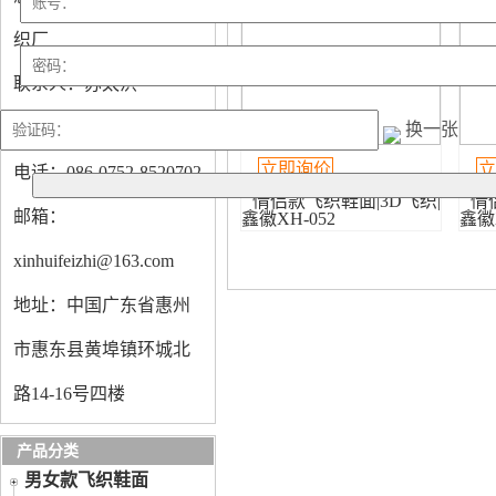
织厂
联系人：苏太洪
手机：13927366845
换一张
立即询价
立
电话：086-0752-8520702
情侣款飞织鞋面|3D飞织|
情
邮箱：
鑫徽XH-052
鑫徽X
xinhuifeizhi@163.com
地址：中国广东省惠州
市惠东县黄埠镇环城北
路14-16号四楼
产品分类
男女款飞织鞋面