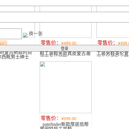
换一张
零售价：
零售价：
¥489.00
¥499.
询价
patnfinder春季透气樵夫
patnfinder
finder复古新款时尚
鞋工装鞋男款真皮复古潮
工装男鞋英伦复
尔西靴男士绅士
流商务休闲鞋
闲户外男款皮鞋
零售价：
¥599.00
patnfinder新款厚底低帮
男固特异工装鞋