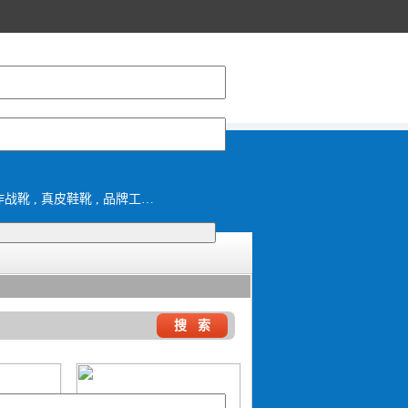
工装鞋 , 休闲男鞋 , 休闲女鞋 , 凉拖鞋 , 沙滩鞋 , 马丁靴 , 军靴 , 马靴 , 皮靴 , 作战靴 , 真皮鞋靴 , 品牌工装靴