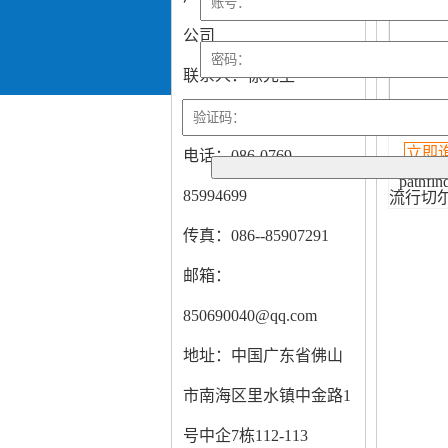
公司
联系人：徐先生
手机：13927737329
立即
电话：086-0769-
path
85994699
流行切
传真：086--85907291
邮箱：
850690040@qq.com
地址：中国广东省佛山
市南海区里水镇中金路1
号中企7栋112-113