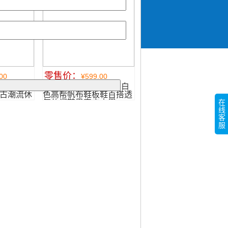
零售价：
00
¥599.00
短筒大头高帮
2020春季新款男鞋黑白
古潮流休
色高帮帆布鞋板鞋百搭透
气休闲鞋男真皮内里
在
线
客
服