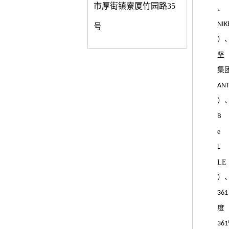
市厚街镇寮厦竹园路35
、
NIK
号
）
坚
集
AN
）
B
e
L
LE
）
361
度
361