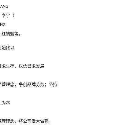
KANG
、李宁（
ING
、红蜻蜓等。
司始终以
量求生存、以信誉求发展
经营理念，争创品牌劳务；坚持
人为本
管理理念，将公司做大做强。