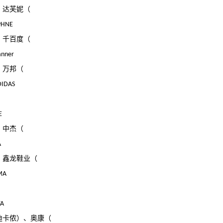
、达芙妮（
PHNE
、千百度（
anner
、万邦（
IDAS
E
、中杰（
A
、鑫龙鞋业（
MA
TA
迪卡侬）、奥康（