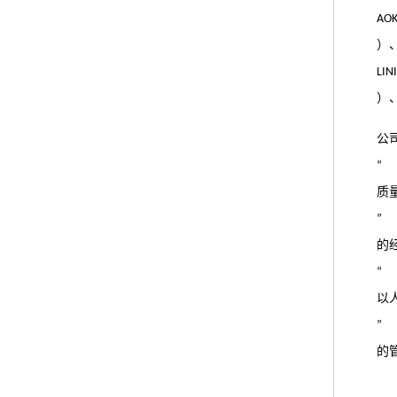
AO
）
LIN
）
公
“
质
”
的
“
以
”
的