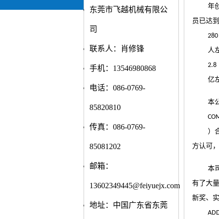
年
东莞市飞越机械有限公
员已达
司
280
联系人：肖修锋
人
2.8
手机：13546980868
亿
电话：086-0769-
本
85820810
COM
传真：086-0769-
）
85081202
方认可
邮箱：
本
有了大
13602349445@feiyuejx.com
新奖、
地址：中国广东省东莞
ADD