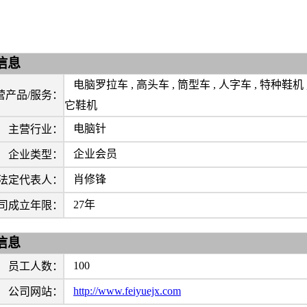
信息
电脑罗拉车 , 高头车 , 筒型车 , 人字车 , 特种鞋机 ,
营产品/服务：
它鞋机
电脑针
主营行业：
企业会员
企业类型：
肖修锋
法定代表人：
27年
司成立年限：
信息
100
员工人数：
http://www.feiyuejx.com
公司网站：