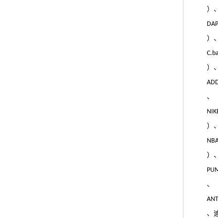
）
DA
）
C.b
）
ADD
、
NIK
）
NB
）
PU
、
AN
、