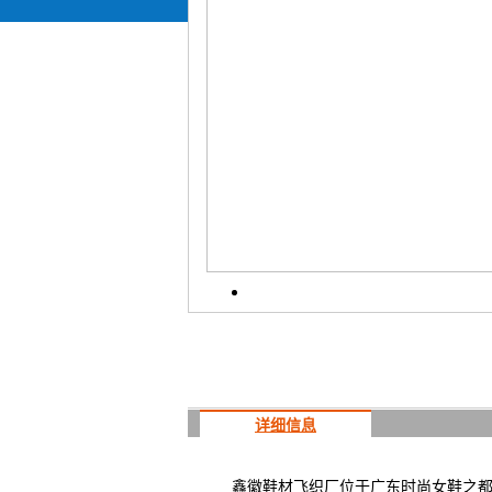
详细信息
鑫徽鞋材飞织厂位于广东时尚女鞋之都