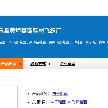
东县黄埠鑫徽鞋材飞织厂
面 , 3D飞织鞋面 , 运动鞋鞋面 , 男款飞织鞋面 , 3D鞋面 , 袜子鞋 , 
产品展示
联系方式
企业官网
产品系列：
袜子鞋面
关 键 词：
袜子鞋面
3D飞织鞋面