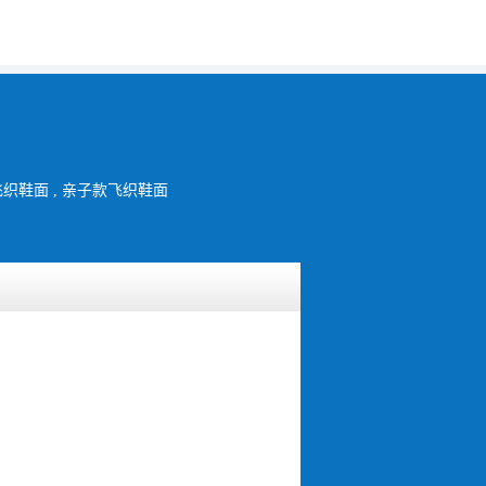
女款飞织鞋面 , 亲子款飞织鞋面