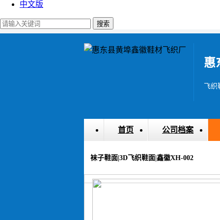
中文版
惠
飞织鞋
首页
公司档案
袜子鞋面|3D飞织鞋面|鑫徽XH-002