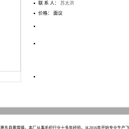
联 系 人：
苏太洪
价格：
面议
上一条
下一条
惠东县黄埠镇，本厂从事毛织行业十多年经验。从2016年开始专业生产